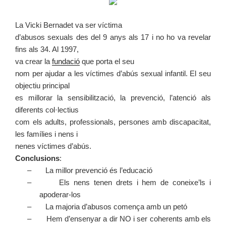
La Vicki Bernadet va ser víctima
d’abusos sexuals des del 9 anys als 17 i no ho va revelar
fins als 34. Al 1997,
va crear la
fundació
que porta el seu
nom per ajudar a les víctimes d’abús sexual infantil. El seu
objectiu principal
es millorar la sensibilització, la prevenció, l’atenció als
diferents col·lectius
com els adults, professionals, persones amb discapacitat,
les famílies i nens i
nenes víctimes d’abús.
Conclusions
:
– La millor prevenció és l’educació
– Els nens tenen drets i hem de coneixe’ls i
apoderar-los
– La majoria d’abusos comença amb un petó
– Hem d’ensenyar a dir NO i ser coherents amb els