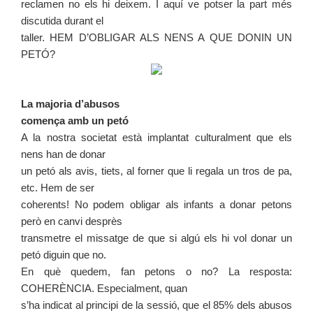
reclamen no els hi deixem. I aquí ve potser la part més
discutida durant el
taller. HEM D’OBLIGAR ALS NENS A QUE DONIN UN
PETÓ?
La majoria d’abusos
comença amb un petó
A la nostra societat està implantat culturalment que els
nens han de donar
un petó als avis, tiets, al forner que li regala un tros de pa,
etc. Hem de ser
coherents! No podem obligar als infants a donar petons
però en canvi desprès
transmetre el missatge de que si algú els hi vol donar un
petó diguin que no.
En què quedem, fan petons o no? La resposta:
COHERÈNCIA. Especialment, quan
s’ha indicat al principi de la sessió, que el 85% dels abusos