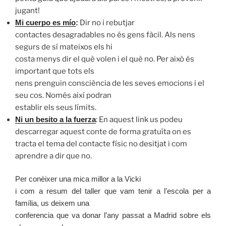
jugant!
Dir no i rebutjar
Mi cuerpo es mío
:
contactes desagradables no és gens fàcil. Als nens
segurs de sí mateixos els hi
costa menys dir el què volen i el què no. Per això és
important que tots els
nens prenguin consciència de les seves emocions i el
seu cos. Només així podran
establir els seus límits.
: En aquest link us podeu
Ni un besito a la fuerza
descarregar aquest conte de forma gratuïta on es
tracta el tema del contacte físic no desitjat i com
aprendre a dir que no.
Per conèixer una mica millor a la Vicki
i com a resum del taller que vam tenir a l’escola per a
família, us deixem una
conferencia que va donar l’any passat a Madrid sobre els