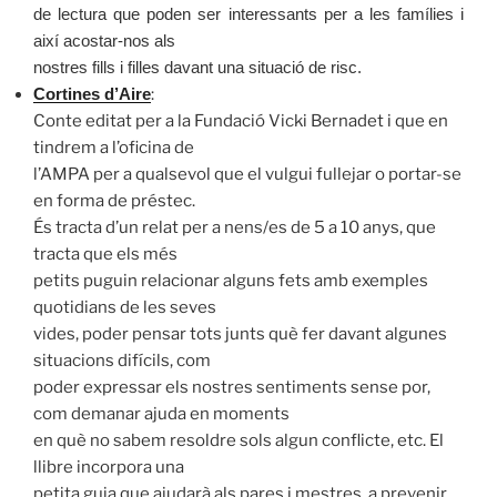
de lectura que poden ser interessants per a les famílies i
així acostar-nos als
nostres fills i filles davant una situació de risc.
:
Cortines d’Aire
Conte editat per a la Fundació Vicki Bernadet i que en
tindrem a l’oficina de
l’AMPA per a qualsevol que el vulgui fullejar o portar-se
en forma de préstec.
És tracta d’un relat per a nens/es de 5 a 10 anys, que
tracta que els més
petits puguin relacionar alguns fets amb exemples
quotidians de les seves
vides, poder pensar tots junts què fer davant algunes
situacions difícils, com
poder expressar els nostres sentiments sense por,
com demanar ajuda en moments
en què no sabem resoldre sols algun conflicte, etc. El
llibre incorpora una
petita guia que ajudarà als pares i mestres, a prevenir