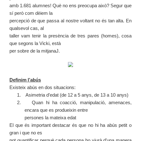
amb 1.681 alumnes! Què no ens preocupa això? Segur que
sí però com dèiem la
percepció de que passa al nostre voltant no és tan alta. En
qualsevol cas, al
taller vam tenir la presència de tres pares (homes), cosa
que segons la Vicki, està
per sobre de la mitjanaJ.
Definim l’abús
Existeix abús en dos situacions:
1. Asimetria d’edat (de 12 a 5 anys, de 13 a 10 anys)
2. Quan hi ha coacció, manipulació, amenaces,
encara que es produeixin entre
persones la mateixa edat
El que és important destacar és que no hi ha abús petit o
gran i que no es
pot quantificar perquè cada persona ho viurà d’una manera