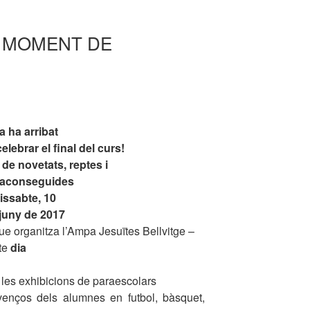
L MOMENT DE
a ha arribat
lebrar el final del curs!
 de novetats, reptes i
s aconseguides
issabte, 10
juny de 2017
que organitza l’Ampa Jesuïtes Bellvitge –
bte
dia
s les exhibicions de paraescolars
venços dels alumnes en futbol, bàsquet,