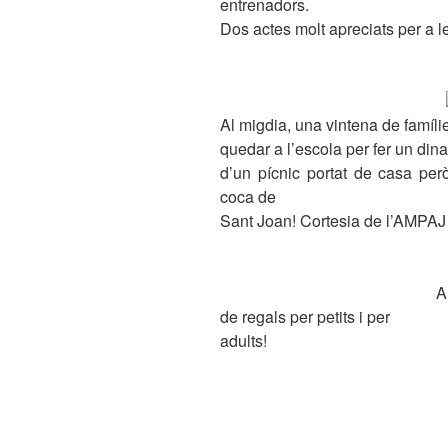
entrenadors.
Dos actes molt apreciats per a le
Al migdia, una vintena de famíli
quedar a l’escola per fer un dina
d’un pícnic portat de casa per
coca de
Sant Joan! Cortesia de l’AMPAJ
Al finalitzar el din
de regals per petits i per
adults!