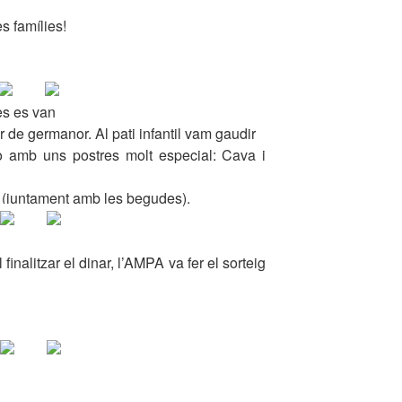
s famílies!
es es van
r de germanor. Al pati infantil vam gaudir
ò amb uns postres molt especial: Cava i
 (juntament amb les begudes).
ar, l’AMPA va fer el sorteig