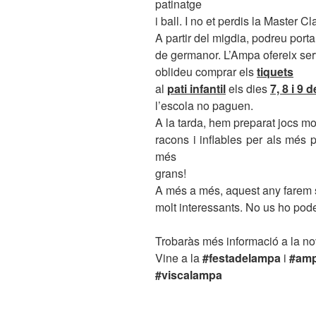
patinatge
i ball. I no et perdis la Master 
A partir del migdia, podreu portar
de germanor. L’Ampa ofereix serv
oblideu comprar els
tiquets
al
pati infantil
els dies
7, 8 i 9 
l’escola no paguen.
A la tarda, hem preparat jocs mol
racons i inflables per als més p
més
grans!
A més a més, aquest any farem so
molt interessants. No us ho pod
Trobaràs més informació a la n
Vine a la
#festadelampa
i
#amp
#viscalampa