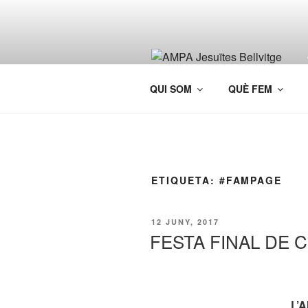
Vés
al
contingut
QUI SOM
QUÈ FEM
ETIQUETA:
#FAMPAGE
PUBLICAT
12 JUNY, 2017
A
FESTA FINAL DE 
L’