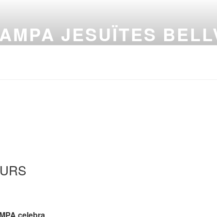
AMPA JESUÏTES BELL
AMPA del Centre d'Estudis Joan XXIII
CURS
AMPA celebra