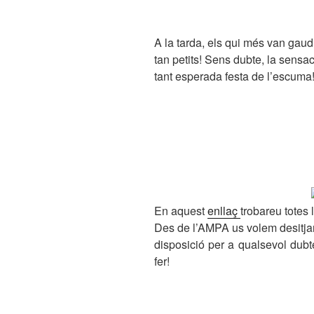
A la tarda, els qui més van gaudi
tan petits! Sens dubte, la sensac
tant esperada festa de l’escuma
En aquest
enllaç
trobareu totes 
Des de l’AMPA us volem desitjar
disposició per a qualsevol dubt
fer!