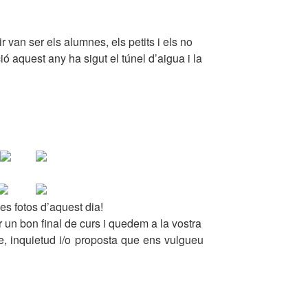
r van ser els alumnes, els petits i els no
ió aquest any ha sigut el túnel d’aigua i la
!
les fotos d’aquest dia!
 un bon final de curs i quedem a la vostra
e, inquietud i/o proposta que ens vulgueu