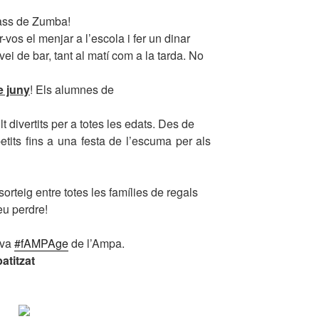
Class de Zumba!
-vos el menjar a l’escola i fer un dinar
ei de bar, tant al matí com a la tarda. No
de juny
! Els alumnes de
t divertits per a totes les edats. Des de
etits fins a una festa de l’escuma per als
rteig entre totes les famílies de regals
eu perdre!
ova
#fAMPAge
de l’Ampa.
atitzat