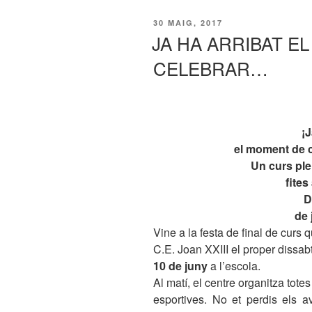
PUBLICAT
30 MAIG, 2017
A
JA HA ARRIBAT E
CELEBRAR…
¡J
el moment de ce
Un curs ple
fite
D
de 
Vine a la festa de final de curs 
C.E. Joan XXIII el proper dissa
10 de juny
a l’escola.
Al matí, el centre organitza tote
esportives. No et perdis els a