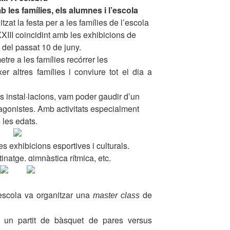
b les famílies, els alumnes i l’escola
at la festa per a les famílies de l’escola
XXIII coincidint amb les exhibicions de
 del passat 10 de juny.
tre a les famílies recórrer les
xer altres famílies i conviure tot el dia a
es instal·lacions, vam poder gaudir d’un
tagonistes. Amb activitats especialment
les edats.
es exhibicions esportives i culturals.
tinatge, gimnàstica rítmica, etc.
l’escola va organitzar una
de
master class
i un partit de bàsquet de pares versus