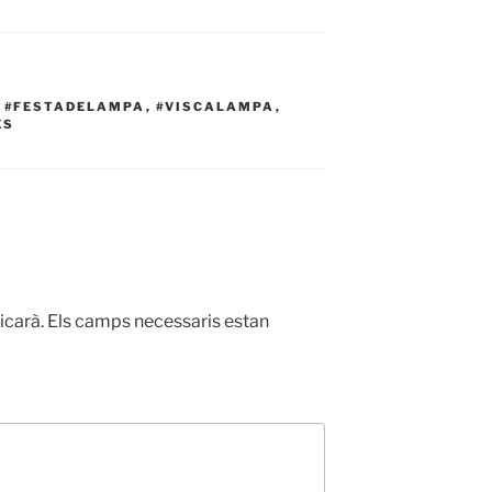
,
#FESTADELAMPA
,
#VISCALAMPA
,
ES
icarà.
Els camps necessaris estan