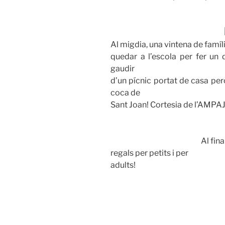
Al migdia, una vintena de famíl
quedar a l’escola per fer un 
gaudir
d’un pícnic portat de casa per
coca de
Sant Joan! Cortesia de l’AMPA
Al finalitzar el dinar
regals per petits i per
adults!