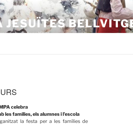
 JESUÏTES BELLVITG
e d'Estudis Joan XXIII
CURS
MPA celebra
b les famílies, els alumnes i l’escola
nitzat la festa per a les famílies de