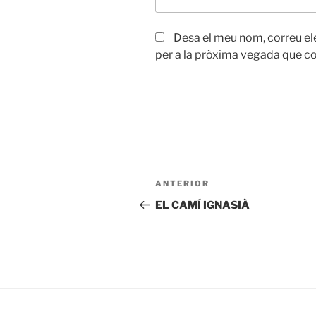
Desa el meu nom, correu el
per a la pròxima vegada que c
Navegació
Entrada
ANTERIOR
d'entrades
anterior
EL CAMÍ IGNASIÀ