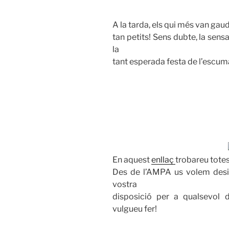
A la tarda, els qui més van gaudi
tan petits! Sens dubte, la sensa
la
tant esperada festa de l’escum
En aquest
enllaç
trobareu totes
Des de l’AMPA us volem desit
vostra
disposició per a qualsevol 
vulgueu fer!