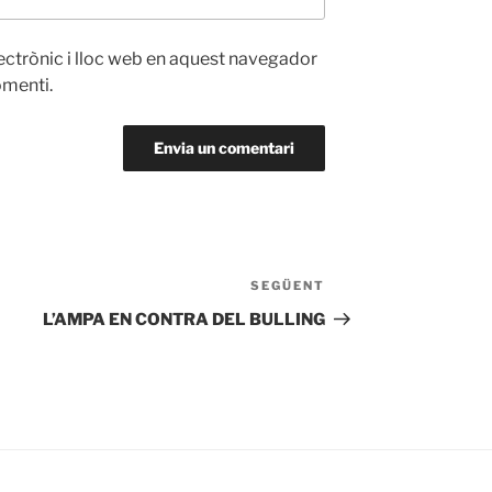
ectrònic i lloc web en aquest navegador
omenti.
SEGÜENT
Entrada
següent
L’AMPA EN CONTRA DEL BULLING