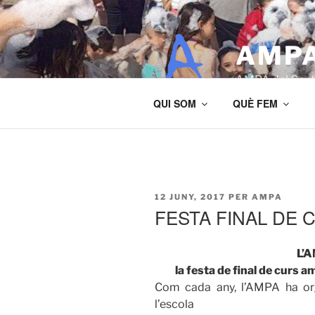
Vés
al
contingut
AMPA
AMPA del Centr
QUI SOM
QUÈ FEM
PUBLICAT
12 JUNY, 2017
PER
AMPA
A
FESTA FINAL DE 
L’A
la festa de final de curs am
Com cada any, l’AMPA ha orga
l’escola