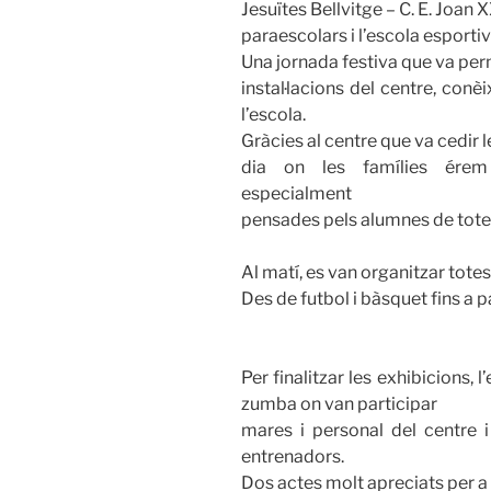
Jesuïtes Bellvitge – C. E. Joan 
paraescolars i l’escola esportiv
Una jornada festiva que va perm
instal·lacions del centre, conèi
l’escola.
Gràcies al centre que va cedir l
dia on les famílies érem 
especialment
pensades pels alumnes de totes
Al matí, es van organitzar totes
Des de futbol i bàsquet fins a p
Per finalitzar les exhibicions, 
zumba on van participar
mares i personal del centre 
entrenadors.
Dos actes molt apreciats per a 