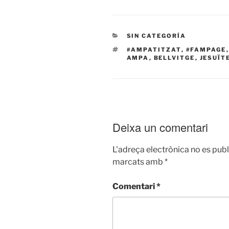
CATEGORIES
SIN CATEGORÍA
ETIQUETES
#AMPATITZAT
,
#FAMPAGE
AMPA
,
BELLVITGE
,
JESUÏT
Deixa un comentari
L'adreça electrònica no es publ
marcats amb
*
Comentari
*