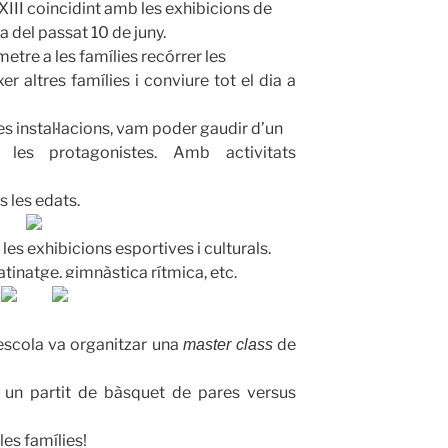
XXIII coincidint amb les exhibicions de
a del passat 10 de juny.
etre a les famílies recórrer les
xer altres famílies i conviure tot el dia a
es instal·lacions, vam poder gaudir d’un
les protagonistes. Amb activitats
 les edats.
 les exhibicions esportives i culturals.
atinatge, gimnàstica rítmica, etc.
l’escola va organitzar una
de
master class
i un partit de bàsquet de pares versus
les famílies!