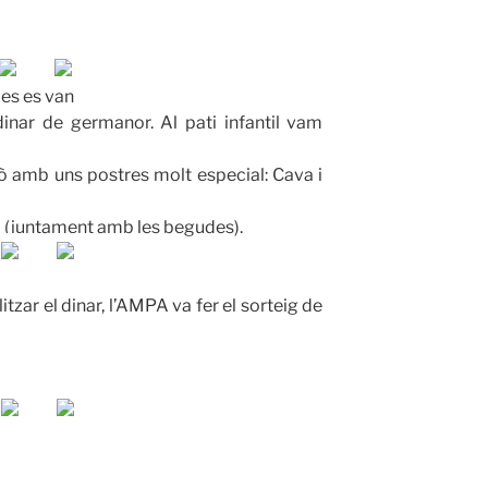
ies es van
dinar de germanor. Al pati infantil vam
ò amb uns postres molt especial: Cava i
J (juntament amb les begudes).
, l’AMPA va fer el sorteig de